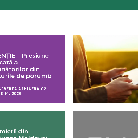
NȚIE – Presiune
icată a
nătorilor din
turile de porumb
COVERPA ARMIGERA G2
IE 14, 2026
mierii din