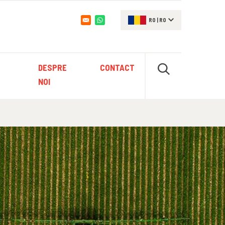
RO
|
RO
Opens in a new window
DESPRE
CONTACT
NOI