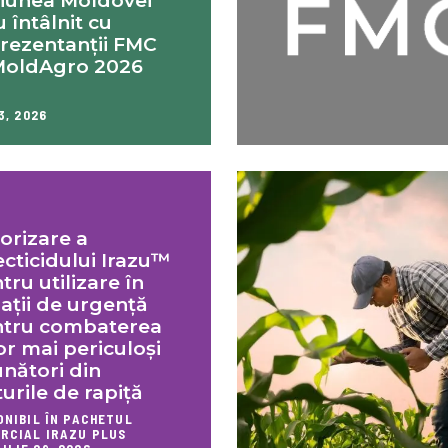
iunea Moldovei
u întâlnit cu
rezentanții FMC
MoldAgro 2026
3, 2026
orizare a
ecticidului Irazu™
tru utilizare în
uații de urgență
tru combaterea
or mai periculoși
nători din
turile de rapiță
ONIBIL ÎN PACHETUL
RCIAL IRAZU PLUS