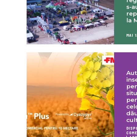
reg
s-a
rep
la 
MAI 1
Aut
ins
pen
sit
pen
cel
dău
cul
DISP
COME