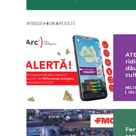
AFIȘEAZĂ
1-6
DIN
6
RESULTS
ATE
rid
dău
cul
HELI
IUL
Fer