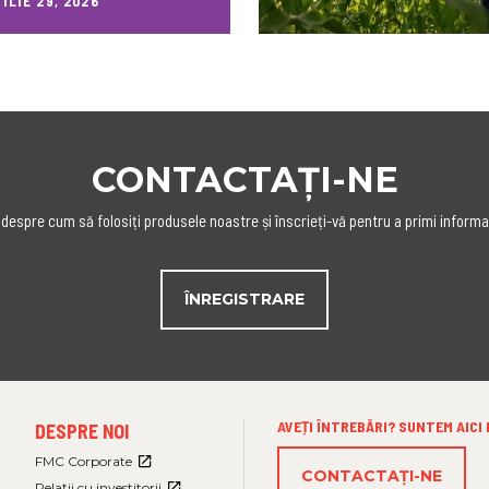
ILIE 29, 2026
CONTACTAȚI-NE
 despre cum să folosiți produsele noastre și înscrieți-vă pentru a primi informa
ÎNREGISTRARE
FOOTER
AVEȚI ÎNTREBĂRI? SUNTEM AICI
DESPRE NOI
MENU
3
FMC Corporate
CONTACTAŢI-NE
Relații cu investitorii