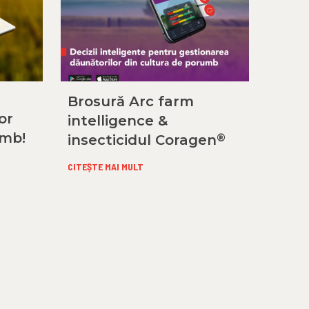
Brosură Arc farm
or
intelligence &
umb!
®
insecticidul Coragen
CITEȘTE MAI MULT