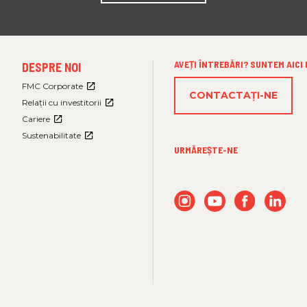
FOOTER
AVEȚI ÎNTREBĂRI? SUNTEM AICI
DESPRE NOI
MENU
3
FMC Corporate
CONTACTAŢI-NE
Relații cu investitorii
Cariere
Sustenabilitate
URMĂREȘTE-NE