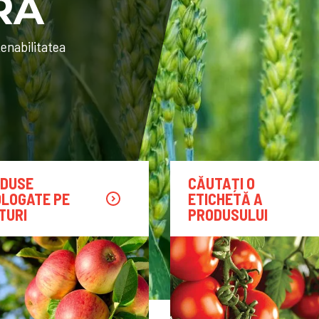
RĂ
tenabilitatea
DUSE
CĂUTAȚI O
LOGATE PE
ETICHETĂ A
TURI
PRODUSULUI