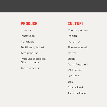
FOOTER
FOOTER
PRODUSE
CULTURI
MENU
MENU
1
2
Erbicide
Cereale păioase
Insecticide
Rapiţă
Fungicide
Porumb
Fertilizanți foliari
Floarea-soarelui
Alte produse
Cartof
Produse Biologice/
Sfeclă
Biostimulatori
Pomi fructiferi
Toate produsele
Viță de vie
Legume
Soia
Alte culturi
Toate culturile