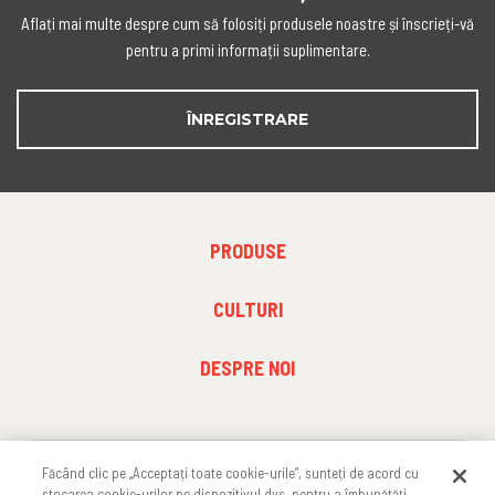
Aflați mai multe despre cum să folosiți produsele noastre și înscrieți-vă
pentru a primi informații suplimentare.
ÎNREGISTRARE
FOOTER
PRODUSE
MENU
1
FOOTER
CULTURI
MENU
2
FOOTER
DESPRE NOI
MENU
3
Făcând clic pe „Acceptați toate cookie-urile”, sunteți de acord cu
URMĂREȘTE-NE
stocarea cookie-urilor pe dispozitivul dvs. pentru a îmbunătăți