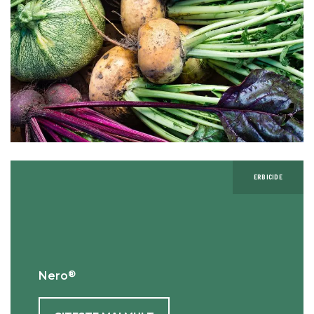
ERBICIDE
®
Nero