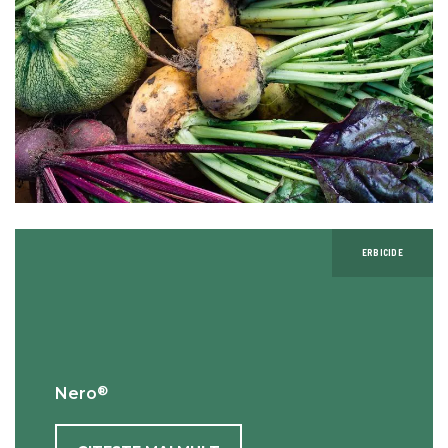
ERBICIDE
®
Nero