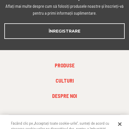
Aflați mai multe despre cum să folosiți produsele noastre și înscrieți-vă
pentru a primi informații suplimentare.
ÎNREGISTRARE
FOOTER
PRODUSE
MENU
1
FOOTER
CULTURI
MENU
2
FOOTER
DESPRE NOI
MENU
3
Făcând clic pe „Acceptați toate cookie-urile”, sunteți de acord cu
URMĂREȘTE-NE
stocarea cookie-urilor pe dispozitivul dvs. pentru a îmbunătăți