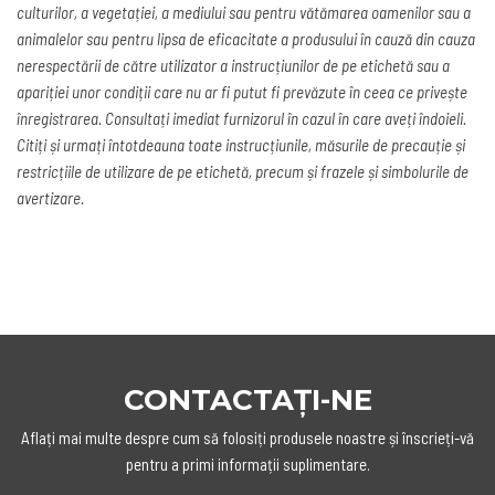
culturilor, a vegetației, a mediului sau pentru vătămarea oamenilor sau a
animalelor sau pentru lipsa de eficacitate a produsului în cauză din cauza
nerespectării de către utilizator a instrucțiunilor de pe etichetă sau a
apariției unor condiții care nu ar fi putut fi prevăzute în ceea ce privește
înregistrarea. Consultați imediat furnizorul în cazul în care aveți îndoieli.
Citiți și urmați întotdeauna toate instrucțiunile, măsurile de precauție și
restricțiile de utilizare de pe etichetă, precum și frazele și simbolurile de
avertizare.
CONTACTAȚI-NE
Aflați mai multe despre cum să folosiți produsele noastre și înscrieți-vă
pentru a primi informații suplimentare.