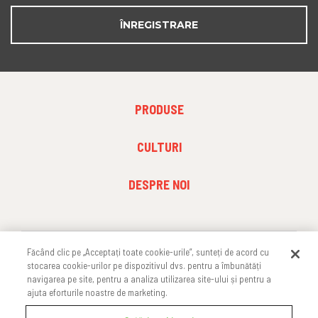
ÎNREGISTRARE
FOOTER
PRODUSE
MENU
1
FOOTER
CULTURI
MENU
2
FOOTER
DESPRE NOI
MENU
3
Făcând clic pe „Acceptați toate cookie-urile”, sunteți de acord cu
URMĂREȘTE-NE
stocarea cookie-urilor pe dispozitivul dvs. pentru a îmbunătăți
navigarea pe site, pentru a analiza utilizarea site-ului și pentru a
ajuta eforturile noastre de marketing.