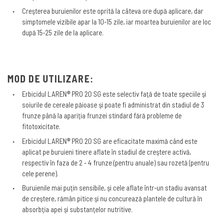
Creşterea buruienilor este oprită la câteva ore după aplicare, dar
simptomele vizibile apar la 10-15 zile, iar moartea buruienilor are loc
după 15-25 zile de la aplicare.
MOD DE UTILIZARE:
Erbicidul LAREN® PRO 20 SG este selectiv faţă de toate speciile şi
soiurile de cereale păioase şi poate fi administrat din stadiul de 3
frunze până la apariţia frunzei stindard fără probleme de
fitotoxicitate.
Erbicidul LAREN® PRO 20 SG are eficacitate maximă când este
aplicat pe buruieni tinere aflate în stadiul de creştere activă,
respectiv în faza de 2 - 4 frunze (pentru anuale) sau rozetă (pentru
cele perene).
Buruienile mai puţin sensibile, şi cele aflate într-un stadiu avansat
de creştere, rămân pitice şi nu concurează plantele de cultură în
absorbţia apei şi substanţelor nutritive.