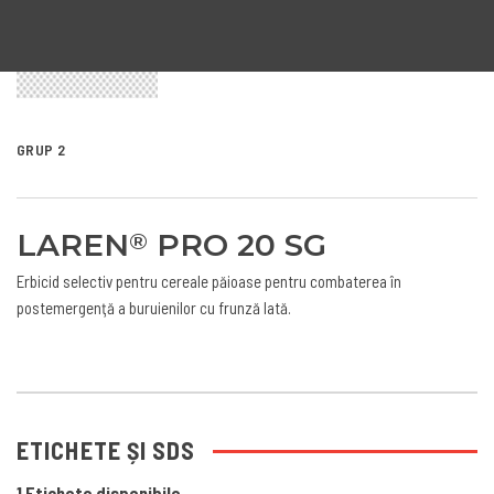
GRUP 2
LAREN
PRO 20 SG
®
Erbicid selectiv pentru cereale păioase pentru combaterea în
postemergenţă a buruienilor cu frunză lată.
ETICHETE ȘI SDS
1 Etichete disponibile