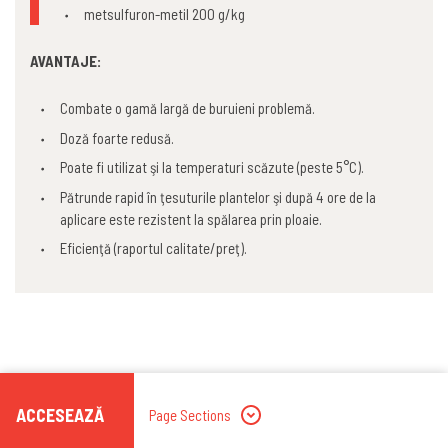
metsulfuron-metil 200 g/kg
AVANTAJE:
Combate o gamă largă de buruieni problemă.
Doză foarte redusă.
Poate fi utilizat şi la temperaturi scăzute (peste 5°C).
Pătrunde rapid în ţesuturile plantelor şi după 4 ore de la
aplicare este rezistent la spălarea prin ploaie.
Eficienţă (raportul calitate/preţ).
ACCESEAZĂ
Page Sections