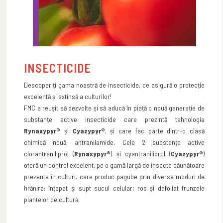
INSECTICIDE
Descoperiți gama noastră de insecticide, ce asigură o protecție
excelentă și extinsă a culturilor!
FMC a reușit să dezvolte și să aducă în piață o nouă generație de
substanțe active insecticide care prezintă tehnologia
Rynaxypyr®
și
Cyazypyr®
, și care fac parte dintr-o clasă
chimică nouă, antranilamide. Cele 2 substanțe active
clorantraniliprol (
Rynaxypyr®
) și cyantraniliprol (
Cyazypyr®
)
oferă un control excelent, pe o gamă largă de insecte dăunătoare
prezente în culturi, care produc pagube prin diverse moduri de
hrănire: înțepat și supt sucul celular; ros și defoliat frunzele
plantelor de cultură.