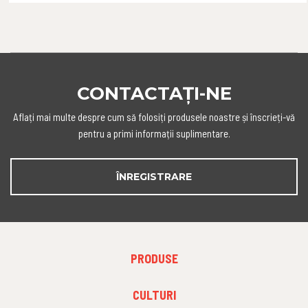
CONTACTAȚI-NE
Aflați mai multe despre cum să folosiți produsele noastre și înscrieți-vă
pentru a primi informații suplimentare.
ÎNREGISTRARE
FOOTER
PRODUSE
MENU
1
FOOTER
CULTURI
MENU
2